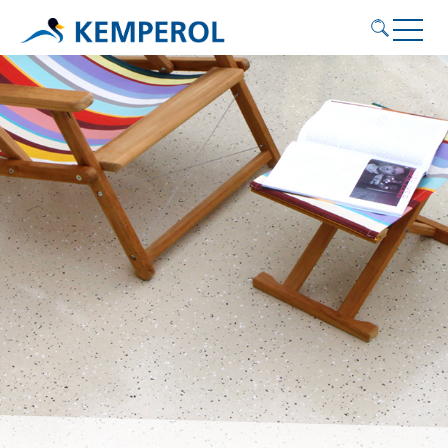
Anwendungsgebiete
Produkte
Service
Nachhaltigkeit
Kontakt
KEMPEROL