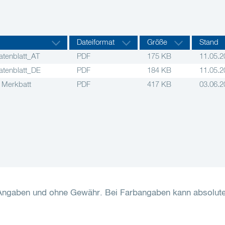
Dateiformat
Größe
Stand
tenblatt_AT
PDF
175 KB
11.05.2
tenblatt_DE
PDF
184 KB
11.05.2
 Merkbatt
PDF
417 KB
03.06.2
-Angaben und ohne Gewähr. Bei Farbangaben kann absolut