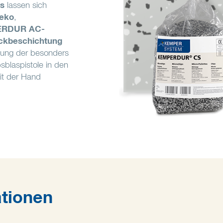
s
lassen sich
eko
,
RDUR AC-
kbeschichtung
chung der besonders
psblaspistole in den
mit der Hand
tionen