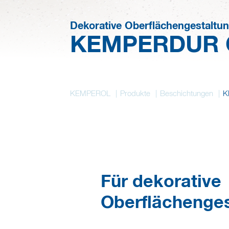
Dekorative Oberflächengestaltu
KEMPERDUR C
KEMPEROL
Produkte
Beschichtungen
K
Für dekorative
Oberflächenges