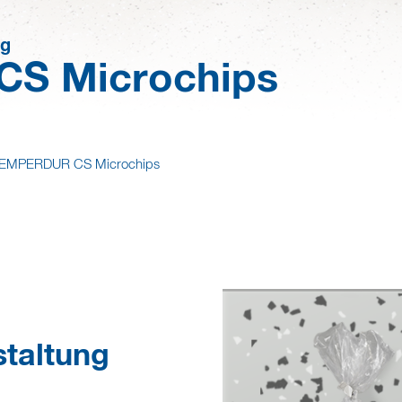
ng
S Microchips
EMPERDUR CS Microchips
taltung